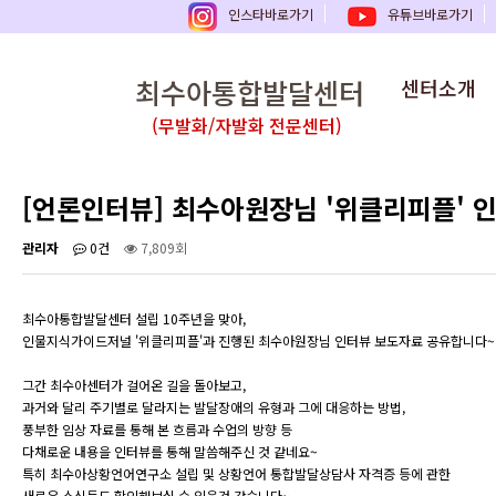
인스타바로가기
유튜브바로가기
최수아통합발달센터
센터소개
(무발화/자발화 전문센터)
[언론인터뷰] 최수아원장님 '위클리피플' 
관리자
0건
7,809회
최수아통합발달센터 설립 10주년을 맞아,
인물지식가이드저널 '위클리피플'과 진행된 최수아원장님 인터뷰 보도자료 공유합니다~
그간 최수아센터가 걸어온 길을 돌아보고,
과거와 달리 주기별로 달라지는 발달장애의 유형과 그에 대응하는 방법,
풍부한 임상 자료를 통해 본 흐름과 수업의 방향 등
다채로운 내용을 인터뷰를 통해 말씀해주신 것 같네요~
특히 최수아상황언어연구소 설립 및 상황언어 통합발달상담사 자격증 등에 관한
새로운 소식들도 확인해보실 수 있을것 같습니다~