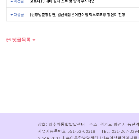
이전글
코로나19 대비 실내 소독 및 방역 수시작업
다음글
[원장님출장강연] 일산해담은어린이집 학부모코칭 강연회 진행
댓글목록
상호: 최수아통합발달센터 주소: 경기도 화성시 동탄역로 
사업자등록번호 551-52-00318 TEL: 031-267-3294 H
Since 2007 최수아통합발달센터 (최수아상황언어치료