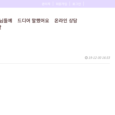
관리자
회원가입
로그인
모님들께
드디어 말했어요
온라인 상담
말
19-12-30 16:33