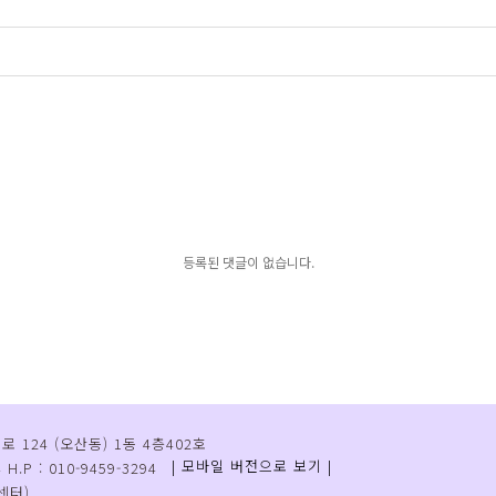
등록된 댓글이 없습니다.
124 (오산동) 1동 4층402호
| 모바일 버전으로 보기 |
.P : 010-9459-3294
센터)