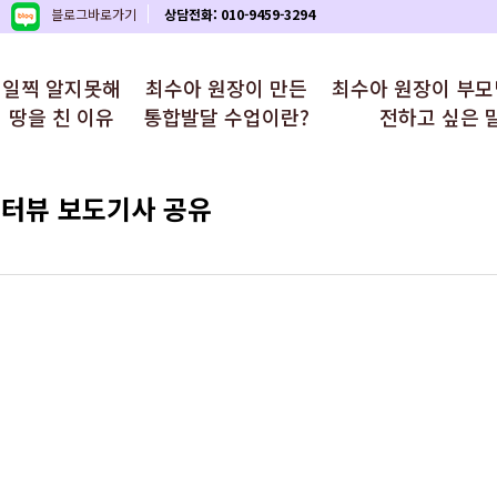
블로그바로가기
상담전화: 010-9459-3294
일찍 알지못해
최수아 원장이 만든
최수아 원장이 부
땅을 친 이유
통합발달 수업이란?
전하고 싶은 
인터뷰 보도기사 공유