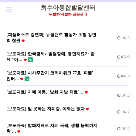
최수아통합발달센터
무발화/자발화 전문센터
[피플퍼스트 강연회] 뉴질랜드 활동가 초청 강연
10-13
회 참관
[보도자료] 한국경제> 발달장애, 통합치료가 중
07-25
요 “아…
[보도자료] 시사주간지 코리아위크 77호 '피플'
09-18
인터…
[보도자료] 자폐 아동, `발화∙자발 치료`…
10-12
[보도자료] 말 못하는 자폐증, 이제는 없다
10-12
[보도자료] 발화치료로 자폐 극복, 생활 능력까지
10-12
확 …