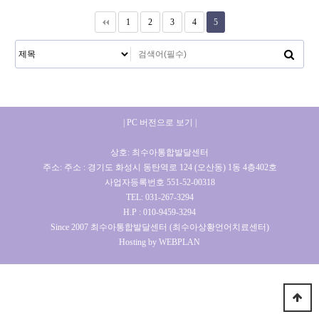
1
2
3
4
5
| PC 버전으로 보기 |
상호: 최수아통합발달센터
주소: 주소 : 경기도 화성시 동탄역로 124 (오산동) 1동 4층402호
사업자등록번호 551-52-00318
TEL: 031-267-3294
H.P : 010-9459-3294
Since 2007 최수아통합발달센터 (최수아상황언어치료센터)
Hosting by WEBPLAN