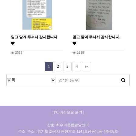
믿고 맡겨 주셔서 감사합니다.
믿고 맡겨 주셔서 감사합니다.
2363
2218
1
2
3
4
| PC 버전으로 보기 |
상호: 최수아통합발달센터
주소: 주소 : 경기도 화성시 동탄역로 124 (오산동) 1동 4층402호