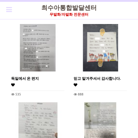
최수아통합발달센터
무발화/자발화 전문센터
독일에서 온 편지
믿고 맡겨주셔서 감사합니다.
535
888