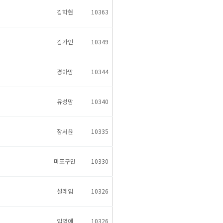
김학현
10363
김가인
10349
경아맘
10344
유성맘
10340
장서윤
10335
마포구민
10330
설레임
10326
임영애
10326