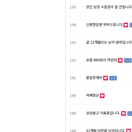
성인 남성 ㄹ발음이 잘 안됩니다
195
신중한답변 부탁드립니다
194
곧 22개월되는 남아 엄마입니
193
요즘 ABA많이 하던데
192
+ 1
발달장애아
191
+ 1
자폐증상
190
상담받고 치료중입니다.
189
+ 
31개월 다문화 남아입니다.
188