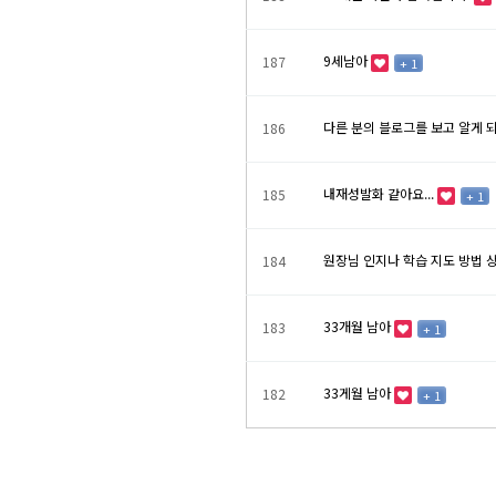
9세남아
187
+ 1
다른 분의 블로그를 보고 알게 
186
내재성발화 같아요...
185
+ 1
원장님 인지나 학습 지도 방법
184
33개월 남아
183
+ 1
33게월 남아
182
+ 1