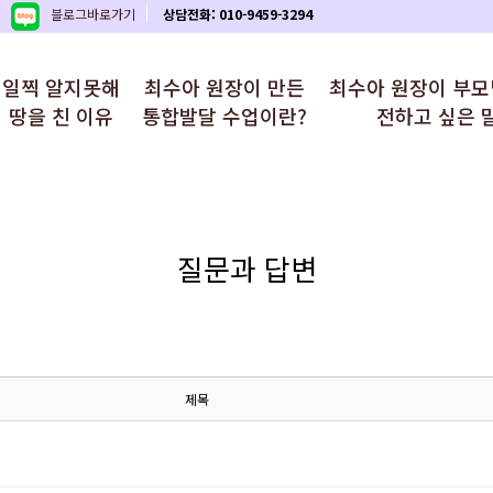
블로그바로가기
상담전화: 010-9459-3294
일찍 알지못해
최수아 원장이 만든
최수아 원장이 부
땅을 친 이유
통합발달 수업이란?
전하고 싶은 
질문과 답변
제목