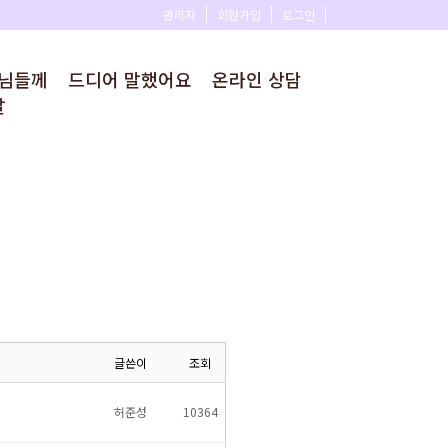
관리자
회원가입
로그인
모님들께
드디어 말했어요
온라인 상담
말
글쓴이
조회
허준성
10364