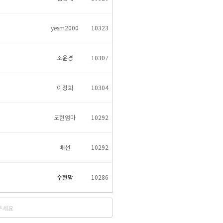
yesm2000
10323
조윤경
10307
이정희
10304
도현엄마
10292
배선
10292
수현맘
10286