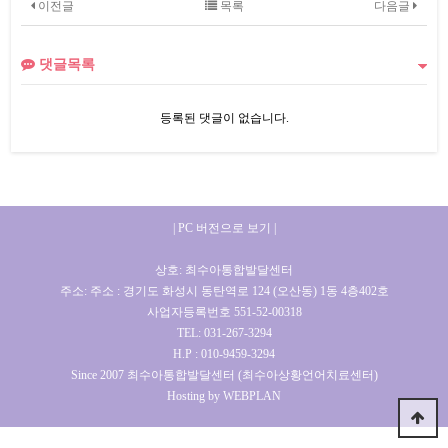
이전글
목록
다음글
댓글목록
등록된 댓글이 없습니다.
| PC 버전으로 보기 |
상호: 최수아통합발달센터
주소: 주소 : 경기도 화성시 동탄역로 124 (오산동) 1동 4층402호
사업자등록번호 551-52-00318
TEL: 031-267-3294
H.P : 010-9459-3294
Since 2007 최수아통합발달센터 (최수아상황언어치료센터)
Hosting by WEBPLAN