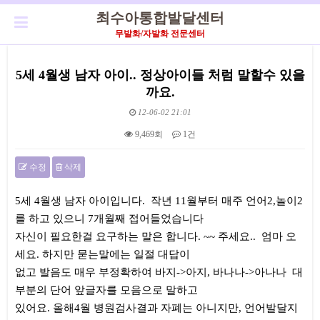
최수아통합발달센터
무발화/자발화 전문센터
5세 4월생 남자 아이.. 정상아이들 처럼 말할수 있을
까요.
12-06-02 21:01
9,469회
1건
수정
삭제
본문
5세 4월생 남자 아이입니다. 작년 11월부터 매주 언어2,놀이2
를 하고 있으니 7개월째 접어들었습니다
자신이 필요한걸 요구하는 말은 합니다. ~~ 주세요.. 엄마 오
세요. 하지만 묻는말에는 일절 대답이
없고 발음도 매우 부정확하여 바지->아지, 바나나->아나나 대
부분의 단어 앞글자를 모음으로 말하고
있어요. 올해4월 병원검사결과 자폐는 아니지만, 언어발달지