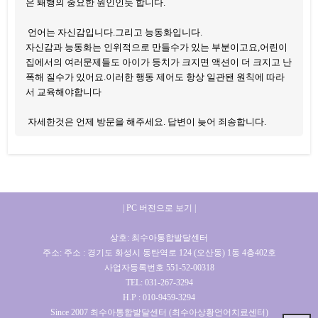
은 퇘행의 중요한 원인인듯 합니다.
언어는 자신감입니다.그리고 능동화입니다.
자신감과 능동화는 인위적으로 만들수가 있는 부분이고요,어린이
집에서의 여러문제들도 아이가 등치가 크지면 액션이 더 크지고 난
폭해 질수가 있어요.이러한 행동 제어도 항상 일관됀 원칙에 따라
서 교육해야합니다
자세한것은 언제 방문을 해주세요. 답변이 늦어 죄송합니다.
| PC 버전으로 보기 |
상호: 최수아통합발달센터
주소: 주소 : 경기도 화성시 동탄역로 124 (오산동) 1동 4층402호
사업자등록번호 551-52-00318
TEL: 031-267-3294
H.P : 010-9459-3294
Since 2007 최수아통합발달센터 (최수아상황언어치료센터)