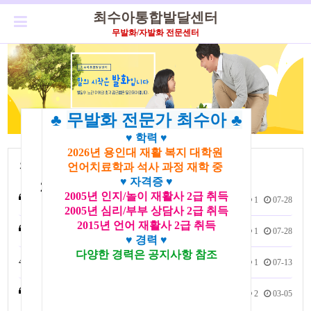
최수아통합발달센터
무발화/자발화 전문센터
♣
무발화 전문가 최수아 ♣
♥
학력 ♥
2026년 용인대 재활 복지 대학원
♧2026년 무료 컨설팅 진행♧
질문과 답변
언어치료학과 석사 과정 재학 중
♥
자격증 ♥
2026.3.1일~2026.12.31일까지
2005년 인지/놀이 재활사 2급 취득
1회 비용은 어떻게될까요?
1
07-28
2005년 심리/부부 상담사 2급 취득
컨설팅 문의 전화
2015년 언어 재활사 2급 취득
031-267-3294
32개월 여아 무발아 상담요청
1
07-28
♥
경력 ♥
010-9459-3294
다양한 경력은 공지사항 참조
49개월 무발화 상담요청
1
07-13
53개월 무발화 남아 상담요청
2
03-05