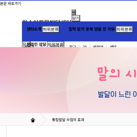
본문 바로가기
닫기
최수아통합발달센터
로그인
센터소개
일찍 알지 못해 땅을 친 이유
회원가입
무발화/자발화 전문센터
하위분류
하위분류
온라인 상담
닫기
하위분류
무발화
1
어린이집
학교
20
반향어
센터
자동로그인
1:1문의
FAQ
접속자
7
통합발달 수업의 효과
새글