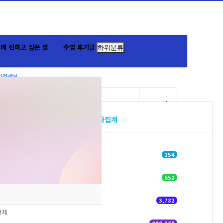
께 전하고 싶은 말
수업 후기글
하위분류
기검색어
접속자집계
회원가입
/
정보찾기
오늘
154
어제
652
최대
3,782
전체